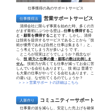
仕事獲得の為のサポートサービス
営業サポートサービス
仕事獲得法
清掃会社に限らず事業を始めた時、多くの方
がまず最初にぶつかる壁は...
仕事を獲得するこ
と・顧客を獲得すること
で す。しかし、清掃
は技術を提供するサービスであることから「技
術が優秀であれば自然と仕事は集まる！」と、
こう考えてしまう方が多いよう で す。
ところが現実はどうでしょうか？残念なが
ら、
技 術力と仕事の量・顧客の数は比例しま
せん
。技術力が高くても仕事が減ってお金に苦
しんでいる会社もありますし、技 術は 普通で
も大量の仕事がやってくる会社もあります。こ
の違いは、なぜ出てくるのでしょうか？
＞＞＞営業サポー トの詳細はこちら
コミュニティーサポート
人脈作り
仕事量の波を減らし、安定した売上げを確保