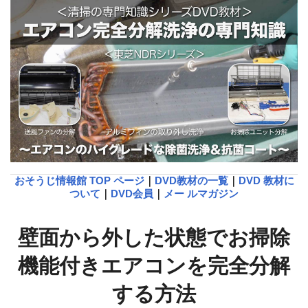
おそうじ情報館 TOP ページ
｜
DVD教材の一覧
｜
DVD 教材に
ついて
｜
DVD会員
｜
メー ルマガジン
壁面から外した状態でお掃除
機能付きエアコンを完全分解
する方法