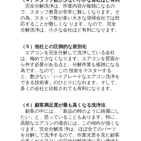
完全分解洗浄は、作業内容が複雑になるの
で、スタッフ教育が非常に難しくなります。そ
の為、スタッフ数が多い大きな清掃会社では対
応することが難しくな ります。なので、完全
分解洗浄は、小さな会社ほど有利になります。
（５）他社との圧倒的な差別化
エアコンを完全分解して洗浄している会社
は、極めて少なくなります。エアコンを壁面か
ら外す必要がある点と、分解作業も複雑になる
為です。なので、この 技術をマスターする
と、数少ない「ハイグレードなエアコン洗浄を
できる技術者」のひとりになれます。そして、
多くの会社と比較されても有利になります。
（６）顧客満足度が最も高くなる洗浄法
顧客の中には、「新品の時のように綺麗にし
たい」と、思っていることもあります。特に、
高額なエアコンの場合には、この傾向が強くな
ります。完全分解洗 浄は、ほぼ全てのパーツ
を分解して洗浄するので、作業光景を見た顧客
の多くがエアコンの完全分解洗浄に高い価値を