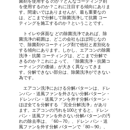
菌剤を使用する のか？どんなコーティング剤
を使用するのか？これに注目する傾向にありま
す。間違いではありませんが、最も重要なの
は、どこまで分解して除菌洗浄して抗菌 コー
ティングを施工するのか？ということです。
トイレや床面な どの除菌洗浄であれば、除
菌洗浄の範囲は、どこの会社もほぼ同じなの
で、除菌剤やコーティング剤で他社と差別化を
する傾向にあります。しかし、エアコンの除菌
洗浄・抗菌 コーティングは、どこまで分解で
きるのか？これによって、「除菌洗浄・抗菌コ
ーティングの価値」が大きく異なってきま
す。分解できない部分は、除菌洗浄ができない
為です。
エアコン洗浄における分解パターンは、ドレ
ンパン・送風ファンを外さない分解パターン・
ドレンパン・送風ファンを外す分解パターン・
ほぼ全てを分解する 「完全分解洗浄」があり
ます。エアコンの汚れを100とすると、ドレン
パン・送風ファンを外さない分解パターンの汚
れの除去率は、「60～70」、ドレン パン・送
風ファンを外す分解 パターンで「80～90」、